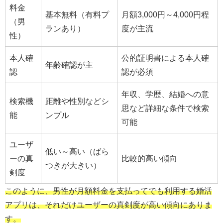
料金
基本無料（有料プ
月額3,000円～4,000円程
（男
ランあり）
度が主流
性）
本人確
公的証明書による本人確
年齢確認が主
認
認が必須
年収、学歴、結婚への意
検索機
距離や性別などシ
思など詳細な条件で検索
能
ンプル
可能
ユーザ
低い～高い（ばら
ーの真
比較的高い傾向
つきが大きい）
剣度
このように、男性が月額料金を支払ってでも利用する婚活
アプリは、それだけユーザーの真剣度が高い傾向にありま
す。