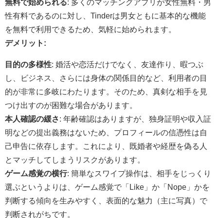
無料で始められる
: 多くのマッチングアプリが女性無料・男
性有料であるのに対し、Tinderは男女ともに基本的な機能
を無料で利用できるため、気軽に始められます。
デメリット:
目的の多様性
: 婚活や恋活だけでなく、友達作り、暇つぶ
し、ビジネス、さらには身体の関係目的など、利用者の目
的が非常に多岐にわたります。そのため、真剣な相手を見
つけ出すのが困難な場合があります。
本人確認の緩さ
: 年齢確認はありますが、独身証明や収入証
明などの提出義務はないため、プロフィールの信憑性は自
己申告に依存します。これにより、既婚者や経歴を偽る人
とマッチしてしまうリスクがあります。
ゲーム感覚の横行
: 簡単なスワイプ操作は、相手をじっくり
選ぶというよりは、ゲーム感覚で「Like」か「Nope」かを
判断する傾向を生みやすく、表面的な魅力（主に写真）で
判断されがちです。