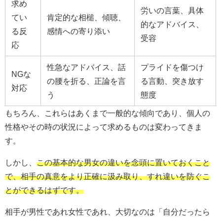
求め
労いの言葉、具体
てい
肯定的な相槌、傾聴、
的なアドバイス、
る反
感情への寄り添い
受容
応
性急なアドバイス、話
プライドを傷つけ
NGな
の腰を折る、正論を言
る言動、突き放す
対応
う
態度
もちろん、これらはあくまで一般的な傾向であり、個人の
性格やその時の状況によって求めるものは変わってきま
す。
しかし、
この基本的な男女の違いを念頭に置いておくこと
で、相手の真意をより正確に汲み取り、すれ違いを防ぐこ
とができるはずです。
相手が男性であれ女性であれ、大切なのは「自分だったら