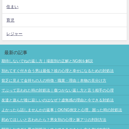
住まい
育児
レジャー
最新の記事
期待しないでねの返し方｜場面別の正解とNG例を解説
別れてすぐ付き合う男は最低？彼の心理と幸せになるための対処法
貧乏に見えて金持ちの人の特徴・職業・理由｜本物の見分け方
でぶって言われた時の対処法｜傷つかない返し方と言う相手の心理
友達と遊んだ後に寂しいのはなぜ？虚無感の理由と今できる対処法
よかったら話しませんかの返事｜OK/NG例文と心理、困った時の対処法
慰めてほしいと言われたら？男女別の心理と脈アリの判別方法