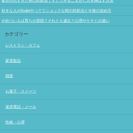
髪切られすぎた男の対処法｜すぐできるごまかし方＆伸ばす方法
好きな人がtinderやっててショックな時の対処法と今後の決め方
がめつい人は育ちが原因？それとも遺伝？心理やケチとの違い
カテゴリー
レストラン・カフェ
家電製品
雑貨
お菓子・スイーツ
迷惑電話・メール
性格・心理