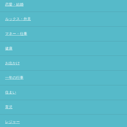
恋愛・結婚
ルックス・外見
マネー・仕事
健康
お出かけ
一年の行事
住まい
育児
レジャー